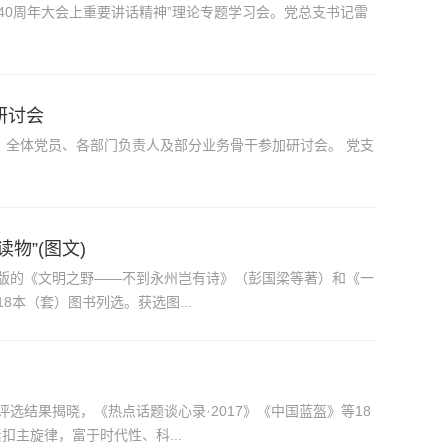
40周年大会上重要讲话精神”理论专题学习会。党总支书记雷
研讨会
全体党员、各部门负责人及部分业务骨干参加研讨会。 党支
物”(图文)
版的《文明之野——不到永州岂有诗》（彭国梁等著）和《一
本（套）图书列选。获选图...
选结果揭晓，《热点话题谈心录·2017》《中国蓝盔》等18
扣主旋律，富于时代性、科...