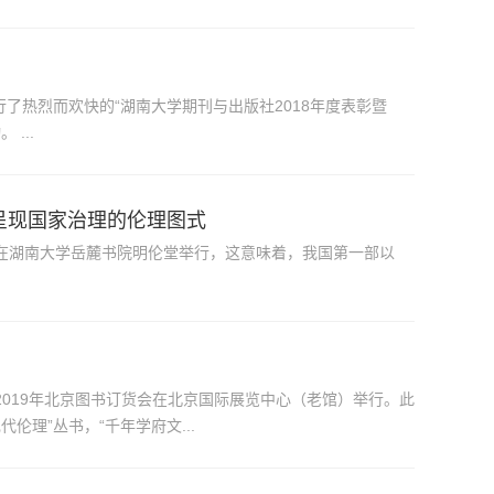
了热烈而欢快的“湖南大学期刊与出版社2018年度表彰暨
2019年迎春联欢会”，全体职工及家属共100余人一起联欢并参与互动。 ...
景呈现国家治理的伦理图式
会在湖南大学岳麓书院明伦堂举行，这意味着，我国第一部以
2019年北京图书订货会在北京国际展览中心（老馆）举行。此
伦理”丛书，“千年学府文...