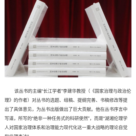
该丛书的主编“长江学者”李建华教授（《国家治理与政治伦
理》的作者）对丛书的选题、组稿、提纲完善、书稿修改等提
出了具体意见，为丛书出版做出了巨大贡献。他在丛书序言中
写道，所写的“绝非一种任务式的科研使然”，而是“湖湘伦理学
人对国家治理体系和治理能力现代化这一重大战略的理论自觉